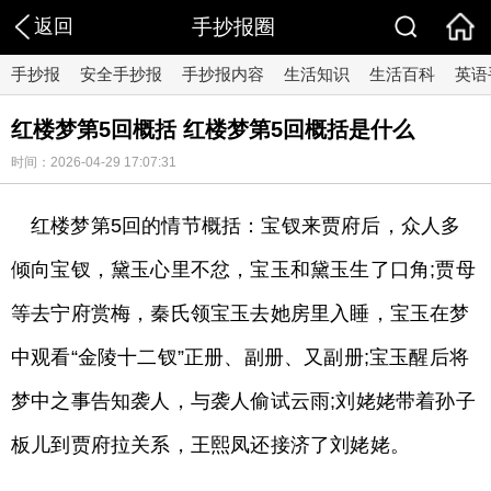
返回
手抄报圈
手抄报
安全手抄报
手抄报内容
生活知识
生活百科
英语
红楼梦第5回概括 红楼梦第5回概括是什么
时间：2026-04-29 17:07:31
红楼梦第5回的情节概括：宝钗来贾府后，众人多
倾向宝钗，黛玉心里不忿，宝玉和黛玉生了口角;贾母
等去宁府赏梅，秦氏领宝玉去她房里入睡，宝玉在梦
中观看“金陵十二钗”正册、副册、又副册;宝玉醒后将
梦中之事告知袭人，与袭人偷试云雨;刘姥姥带着孙子
板儿到贾府拉关系，王熙凤还接济了刘姥姥。