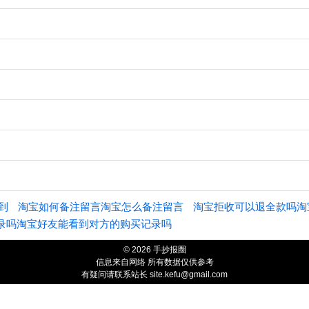
到
淘宝如何备注留言淘宝怎么备注留言
淘宝拒收可以退全款吗淘
录吗淘宝好友能看到对方的购买记录吗
© 2026 手抄报圈
信息来自网络 所有数据仅供参考
有疑问请联系站长
site.kefu@gmail.com