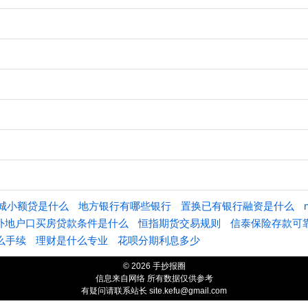
城小额贷是什么
地方银行有哪些银行
置换已有银行融资是什么
外地户口买房贷款条件是什么
恒指期货交易规则
信泰保险存款可
么手续
理财是什么专业
花呗分期利息多少
© 2026 手抄报圈
信息来自网络 所有数据仅供参考
有疑问请联系站长
site.kefu@gmail.com