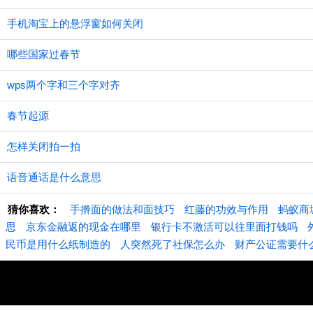
手机淘宝上的悬浮窗如何关闭
哪些国家过春节
wps两个字和三个字对齐
春节起源
怎样关闭拍一拍
语音通话是什么意思
猜你喜欢：
手擀面的做法和面技巧
红藤的功效与作用
蚂蚁商
思
京东金融返的现金在哪里
银行卡不激活可以往里面打钱吗
民币是用什么纸制造的
人突然死了社保怎么办
财产公证需要什