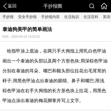
返回
手抄报圈
手抄报
安全手抄报
手抄报内容
生活知识
生活百科
英语
泰迪狗美甲的简单画法
时间：2026-04-22 14:22:22
给指甲涂上底油，在两只手大拇指上用乳白色甲油
画出一个泰迪的头部以及两个方形色块;用深棕色甲油
分别在泰迪的耳朵、嘴巴和额头部位拉花出毛茸茸的
样子;用黑色甲油点出泰迪的眼睛、鼻子和嘴巴;用浅
棕色甲油在右手大拇指的长方形色块上拉花，用黑色
甲油点涂出泰迪的梅花脚掌并写上文字。