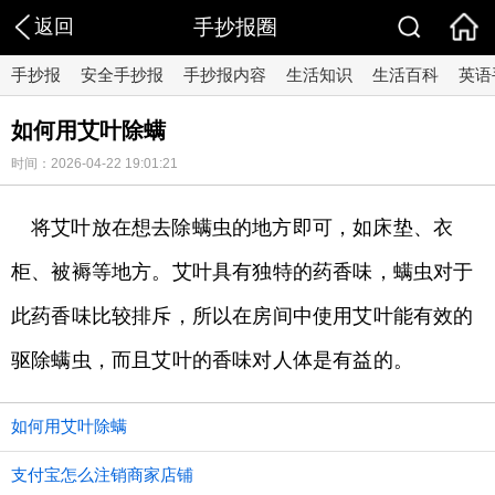
返回
手抄报圈
手抄报
安全手抄报
手抄报内容
生活知识
生活百科
英语
如何用艾叶除螨
时间：2026-04-22 19:01:21
将艾叶放在想去除螨虫的地方即可，如床垫、衣
柜、被褥等地方。艾叶具有独特的药香味，螨虫对于
此药香味比较排斥，所以在房间中使用艾叶能有效的
驱除螨虫，而且艾叶的香味对人体是有益的。
如何用艾叶除螨
支付宝怎么注销商家店铺