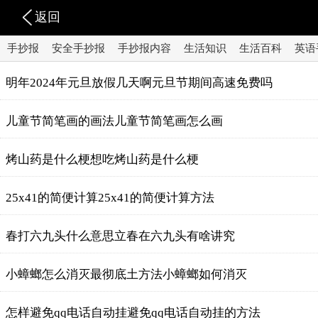
返回
手抄报
安全手抄报
手抄报内容
生活知识
生活百科
英语
明年2024年元旦放假几天啊元旦节期间高速免费吗
儿童节简笔画的画法儿童节简笔画怎么画
烤山药是什么梗想吃烤山药是什么梗
25x41的简便计算25x41的简便计算方法
春打六九头什么意思立春在六九头有啥讲究
小蟑螂怎么消灭最彻底土方法小蟑螂如何消灭
怎样避免qq电话自动挂避免qq电话自动挂的方法