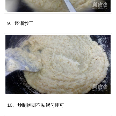
9、逐渐炒干
10、炒制抱团不粘锅勺即可