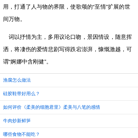
用，打通了人与物的界限，使歌颂的“至情”扩展的世
间万物。
词以抒情为主，多用议论口吻，景因情设，随意挥
洒，将凄伤的爱情悲剧写得跌宕澎湃，慷慨激越，可
谓“婀娜中含刚健”。
渔腐怎么做法
硅胶鞋带好用么？
如何评价《柔美的细胞君里》柔美与八笔的感情
牛肉炒新鲜笋
哪些食物不能吃？