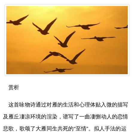
赏析
这首咏物诗通过对雁的生活和心理体贴入微的描写
及雁丘凄凉环境的渲染，谱写了一曲凄恻动人的恋情
悲歌，歌颂了大雁同生共死的“至情”。拟人手法的运