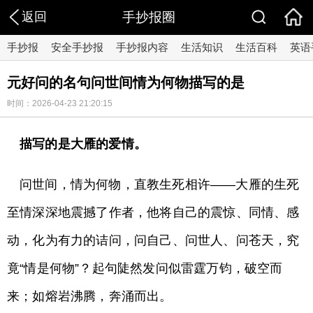
返回
手抄报圈
手抄报
安全手抄报
手抄报内容
生活知识
生活百科
英语
元好问的名句问世间情为何物描写的是
时间：2026-04-23 21:20:15
描写的是大雁的爱情。
问世间，情为何物，直教生死相许——大雁的生死
至情深深地震撼了作者，他将自己的震惊、同情、感
动，化为有力的诘问，问自己、问世人、问苍天，究
竟“情是何物”？起句陡然发问似雷霆万钧，破空而
来；如熔岩沸腾，奔涌而出。