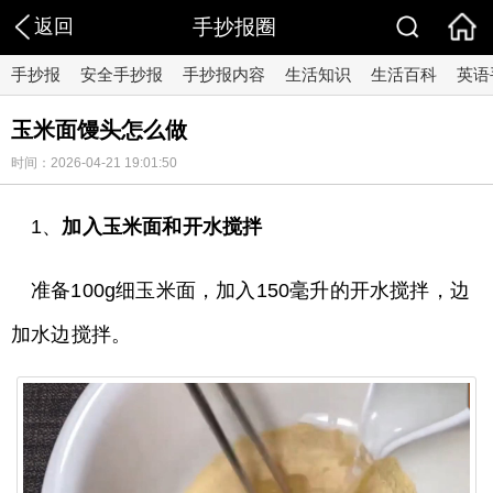
返回
手抄报圈
手抄报
安全手抄报
手抄报内容
生活知识
生活百科
英语
玉米面馒头怎么做
时间：2026-04-21 19:01:50
1、
加入玉米面和开水搅拌
准备100g细玉米面，加入150毫升的开水搅拌，边
加水边搅拌。