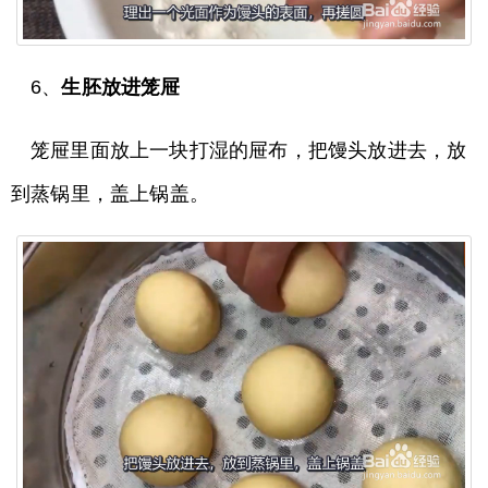
6、
生胚放进笼屉
笼屉里面放上一块打湿的屉布，把馒头放进去，放
到蒸锅里，盖上锅盖。