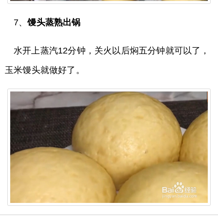
7、
馒头蒸熟出锅
水开上蒸汽12分钟，关火以后焖五分钟就可以了，
玉米馒头就做好了。