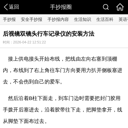
返回
手抄报圈
手抄报
安全手抄报
手抄报内容
生活知识
生活百科
英语
后视镜双镜头行车记录仪的安装方法
时间：2026-04-22 12:51:22
接上供电接头开始布线，把线由左向右塞到顶棚
内，布线到了右上角往车门方向要用力扒开侧板塞进
去，不会伤到自己的爱车。
然后沿着B柱下面走，到车门边时需要把封门胶用
手拨开后塞进去，沿着胶带往下走，把脚垫拿开，线
从脚垫下面布过去。