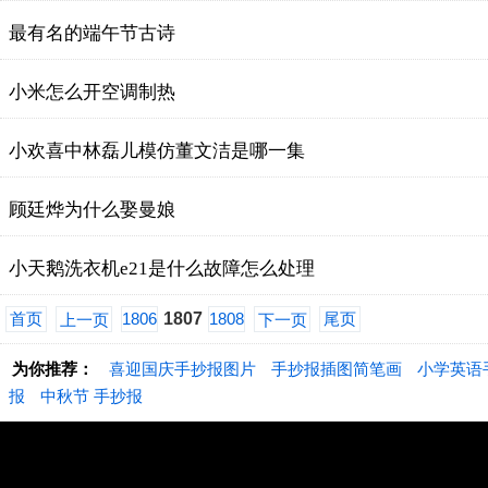
最有名的端午节古诗
小米怎么开空调制热
小欢喜中林磊儿模仿董文洁是哪一集
顾廷烨为什么娶曼娘
小天鹅洗衣机e21是什么故障怎么处理
首页
1806
1807
1808
尾页
上一页
下一页
为你推荐：
喜迎国庆手抄报图片
手抄报插图简笔画
小学英语
报
中秋节 手抄报