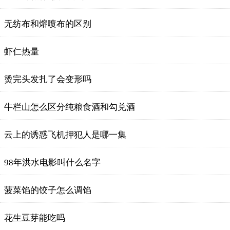
无纺布和熔喷布的区别
虾仁热量
烫完头发扎了会变形吗
牛栏山怎么区分纯粮食酒和勾兑酒
云上的诱惑飞机押犯人是哪一集
98年洪水电影叫什么名字
菠菜馅的饺子怎么调馅
花生豆芽能吃吗